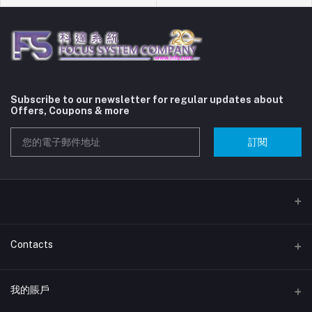
Subscribe to our newsletter for regular updates about
Offers, Coupons & more
訂閱
Contacts
地址
我的賬戶
取貨點: 香港新界屯門建發街18-24號開泰工業大廈21樓2145-2146室